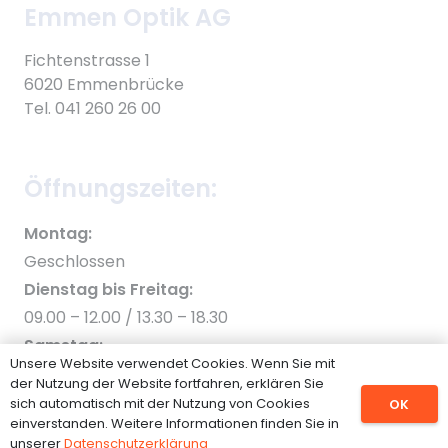
Emmen Optik AG
Fichtenstrasse 1
6020 Emmenbrücke
Tel. 041 260 26 00
Öffnungszeiten:
Montag:
Geschlossen
Dienstag bis Freitag:
09.00 – 12.00 / 13.30 – 18.30
Samstag:
Unsere Website verwendet Cookies. Wenn Sie mit
09.00 – 12.00 / 13.00 – 16.00
der Nutzung der Website fortfahren, erklären Sie
sich automatisch mit der Nutzung von Cookies
OK
© Copyright 2020 Emmen Optik AG
einverstanden. Weitere Informationen finden Sie in
unserer
Datenschutzerklärung